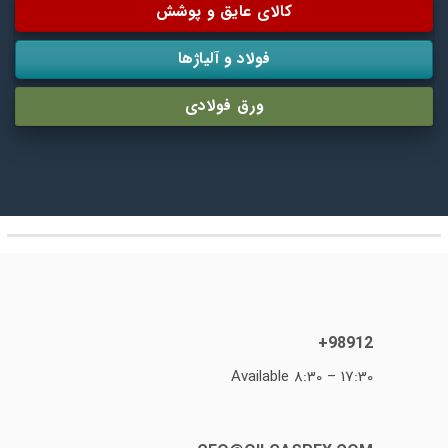
کالای عایق و پوشش
فولاد و آلیاژها
ورق فولادی
98912+
Available 8:30 – 17:30